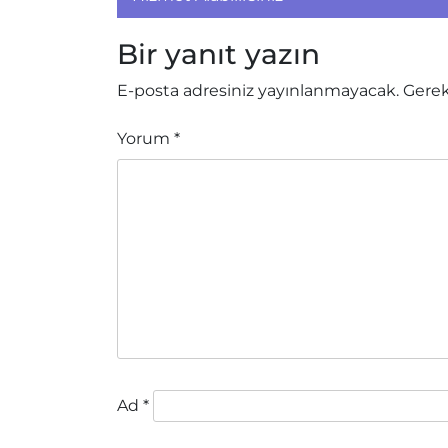
gezinmesi
Bir yanıt yazın
E-posta adresiniz yayınlanmayacak.
Gerek
Yorum
*
Ad
*