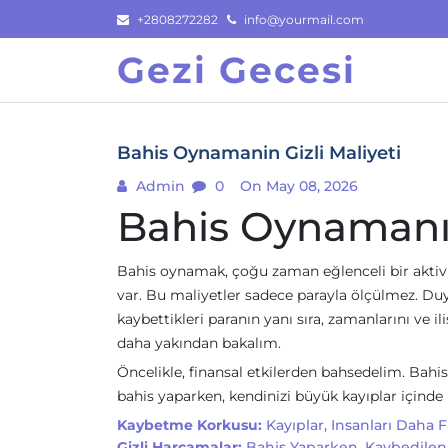
Skip
+2808272282
info@yourmail.com
to
Gezi Gecesi
content
Bahis Oynamanin Gizli Maliyeti
Admin
0
On May 08, 2026
Bahis Oynamanın
Bahis oynamak, çoğu zaman eğlenceli bir aktivit
var. Bu maliyetler sadece parayla ölçülmez. Duyg
kaybettikleri paranın yanı sıra, zamanlarını ve iliş
daha yakından bakalım.
Öncelikle, finansal etkilerden bahsedelim. Bah
bahis yaparken, kendinizi büyük kayıplar içinde 
Kaybetme Korkusu:
Kayıplar, Insanları Daha F
Gizli Harcamalar:
Bahis Yaparken, Kaybedilen P