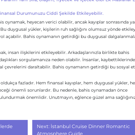
nansal Durumunuzu Ciddi Şekilde Etkileyebilir.
is oynamak, heyecan verici olabilir, ancak kayıplar sonrasında y
 Bu duygusal yükler, kişilerin ruh sağlığını olumsuz yönde etkileye
yol açabilir. Bahis oynamanın getirdiği bu duygusal dalgalanmala
 insan ilişkilerini etkileyebilir. Arkadaşlarınızla birlikte bahis
daşlıkları sorgulamanıza neden olabilir. İnsanlar, kaybettiklerinde
al çevrelerini daraltabilir. Bahis oynamanın getirdiği bu sosyal etk
 oldukça fazladır. Hem finansal kayıplar, hem duygusal yükler, 
bileceği önemli sorunlardır. Bu nedenle, bahis oynamadan önce
bulundurmak önemlidir. Unutmayın, eğlence güzel ama sağlığını
elerde
Next:
İstanbul Cruise Dinner Romantic
Atmosphere Guide