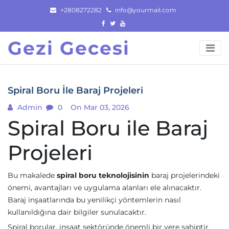
Skip
+2808272282
info@yourmail.com
to
content
Gezi Gecesi
Spiral Boru İle Baraj Projeleri
Admin
0
On Mar 03, 2026
Spiral Boru ile Baraj
Projeleri
Bu makalede
spiral boru teknolojisinin
baraj projelerindeki
önemi, avantajları ve uygulama alanları ele alınacaktır.
Baraj inşaatlarında bu yenilikçi yöntemlerin nasıl
kullanıldığına dair bilgiler sunulacaktır.
Spiral borular, inşaat sektöründe önemli bir yere sahiptir.