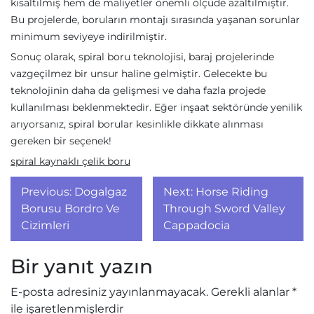
kısaltılmış hem de maliyetler önemli ölçüde azaltılmıştır.
Bu projelerde, boruların montajı sırasında yaşanan sorunlar
minimum seviyeye indirilmiştir.
Sonuç olarak, spiral boru teknolojisi, baraj projelerinde
vazgeçilmez bir unsur haline gelmiştir. Gelecekte bu
teknolojinin daha da gelişmesi ve daha fazla projede
kullanılması beklenmektedir. Eğer inşaat sektöründe yenilik
arıyorsanız, spiral borular kesinlikle dikkate alınması
gereken bir seçenek!
spiral kaynaklı çelik boru
Yazı
Previous:
Dogalgaz
Next:
Horse Riding
gezinmesi
Borusu Bordro Ve
Through Sword Valley
Cizimleri
Cappadocia
Bir yanıt yazın
E-posta adresiniz yayınlanmayacak.
Gerekli alanlar
*
ile işaretlenmişlerdir