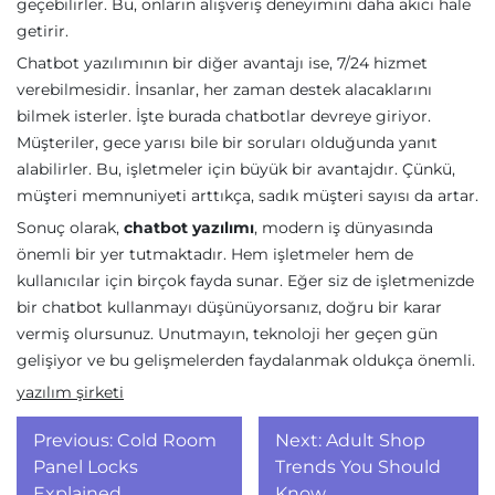
geçebilirler. Bu, onların alışveriş deneyimini daha akıcı hale
getirir.
Chatbot yazılımının bir diğer avantajı ise, 7/24 hizmet
verebilmesidir. İnsanlar, her zaman destek alacaklarını
bilmek isterler. İşte burada chatbotlar devreye giriyor.
Müşteriler, gece yarısı bile bir soruları olduğunda yanıt
alabilirler. Bu, işletmeler için büyük bir avantajdır. Çünkü,
müşteri memnuniyeti arttıkça, sadık müşteri sayısı da artar.
Sonuç olarak,
chatbot yazılımı
, modern iş dünyasında
önemli bir yer tutmaktadır. Hem işletmeler hem de
kullanıcılar için birçok fayda sunar. Eğer siz de işletmenizde
bir chatbot kullanmayı düşünüyorsanız, doğru bir karar
vermiş olursunuz. Unutmayın, teknoloji her geçen gün
gelişiyor ve bu gelişmelerden faydalanmak oldukça önemli.
yazılım şirketi
Yazı
Previous:
Cold Room
Next:
Adult Shop
gezinmesi
Panel Locks
Trends You Should
Explained
Know