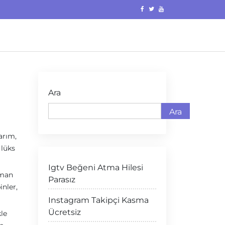
Ara
Ara
arım,
 lüks
Igtv Beğeni Atma Hilesi
aman
Parasız
inler,
Instagram Takipçi Kasma
Ücretsiz
kle