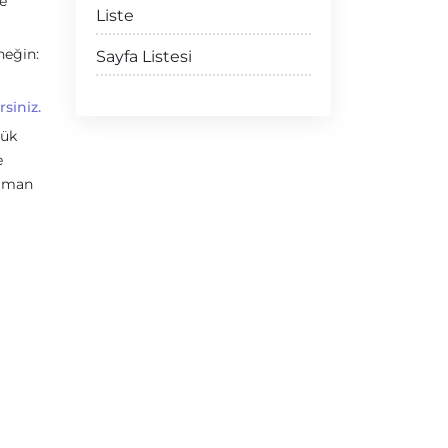
le
Liste
neğin:
Sayfa Listesi
rsiniz.
lük
e
zaman