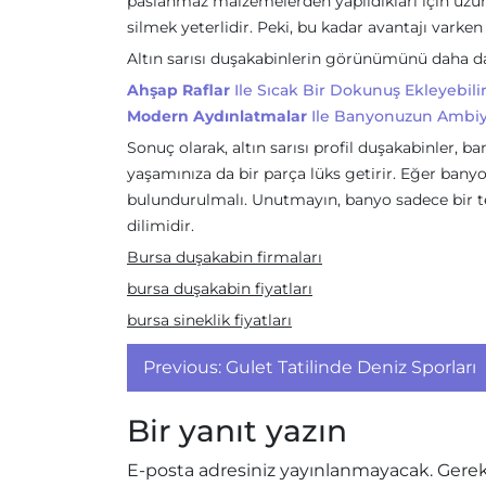
paslanmaz malzemelerden yapıldıkları için uzun 
silmek yeterlidir. Peki, bu kadar avantajı vark
Altın sarısı duşakabinlerin görünümünü daha d
Ahşap Raflar
Ile Sıcak Bir Dokunuş Ekleyebilir
Modern Aydınlatmalar
Ile Banyonuzun Ambiyan
Sonuç olarak, altın sarısı profil duşakabinler, 
yaşamınıza da bir parça lüks getirir. Eğer ban
bulundurulmalı. Unutmayın, banyo sadece bir te
dilimidir.
Bursa duşakabin firmaları
bursa duşakabin fiyatları
bursa sineklik fiyatları
Yazı
Previous:
Gulet Tatilinde Deniz Sporları
gezinmesi
Bir yanıt yazın
E-posta adresiniz yayınlanmayacak.
Gerek