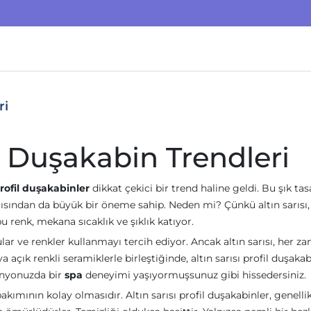
ri
il Duşakabin Trendleri
profil duşakabinler
dikkat çekici bir trend haline geldi. Bu şık tas
açısından da büyük bir öneme sahip. Neden mi? Çünkü altın sarısı,
u renk, mekana sıcaklık ve şıklık katıyor.
ar ve renkler kullanmayı tercih ediyor. Ancak altın sarısı, her z
 açık renkli seramiklerle birleştiğinde, altın sarısı profil duşakab
anyonuzda bir
spa
deneyimi yaşıyormuşsunuz gibi hissedersiniz.
kımının kolay olmasıdır. Altın sarısı profil duşakabinler, genelli