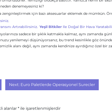
ömürlüdürler. Temizliği oldukça basittir. Yalnızca nemli bir bez
en neden denemeyesiniz ki?
a zenginleştirmek için bazı aksesuarlar eklemek de mümkün. Ör
siniz.
sını Artırabilirsiniz.
Yeşil Bitkiler
Ile Doğal Bir Hava Yaratabili
banyolarınıza sadece bir şıklık katmakla kalmaz, aynı zamanda gün
yonuzu yenilemeyi düşünüyorsanız, bu trend kesinlikle göz önünd
mizlik alanı değil, aynı zamanda kendinize ayırdığınız özel bir 
Next:
Euro Paletlerde Operasyonel Surecler
li alanlar
*
ile işaretlenmişlerdir