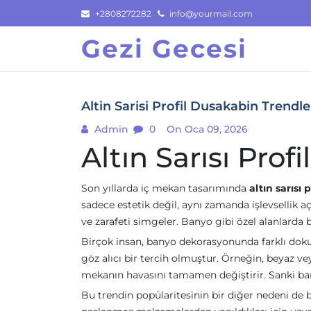
Skip
+2808272282
info@yourmail.com
to
Gezi Gecesi
content
Altin Sarisi Profil Dusakabin Trendle
Admin
0
On Oca 09, 2026
Altın Sarısı Prof
Son yıllarda iç mekan tasarımında
altın sarısı 
sadece estetik değil, aynı zamanda işlevsellik 
ve zarafeti simgeler. Banyo gibi özel alanlarda b
Birçok insan, banyo dekorasyonunda farklı dokul
göz alıcı bir tercih olmuştur. Örneğin, beyaz veya
mekanın havasını tamamen değiştirir. Sanki b
Bu trendin popülaritesinin bir diğer nedeni de ba