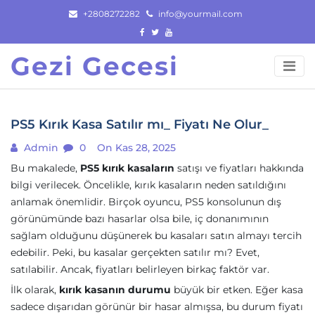
Skip
+2808272282
info@yourmail.com
to
content
Gezi Gecesi
PS5 Kırık Kasa Satılır mı_ Fiyatı Ne Olur_
Admin
0
On Kas 28, 2025
Bu makalede,
PS5 kırık kasaların
satışı ve fiyatları hakkında
bilgi verilecek. Öncelikle, kırık kasaların neden satıldığını
anlamak önemlidir. Birçok oyuncu, PS5 konsolunun dış
görünümünde bazı hasarlar olsa bile, iç donanımının
sağlam olduğunu düşünerek bu kasaları satın almayı tercih
edebilir. Peki, bu kasalar gerçekten satılır mı? Evet,
satılabilir. Ancak, fiyatları belirleyen birkaç faktör var.
İlk olarak,
kırık kasanın durumu
büyük bir etken. Eğer kasa
sadece dışarıdan görünür bir hasar almışsa, bu durum fiyatı