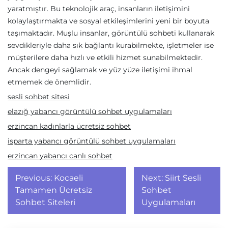
yaratmıştır. Bu teknolojik araç, insanların iletişimini
kolaylaştırmakta ve sosyal etkileşimlerini yeni bir boyuta
taşımaktadır. Muşlu insanlar, görüntülü sohbeti kullanarak
sevdikleriyle daha sık bağlantı kurabilmekte, işletmeler ise
müşterilere daha hızlı ve etkili hizmet sunabilmektedir.
Ancak dengeyi sağlamak ve yüz yüze iletişimi ihmal
etmemek de önemlidir.
sesli sohbet sitesi
elazığ yabancı görüntülü sohbet uygulamaları
erzincan kadınlarla ücretsiz sohbet
isparta yabancı görüntülü sohbet uygulamaları
erzincan yabancı canlı sohbet
Yazı
Previous:
Kocaeli
Next:
Siirt Sesli
gezinmesi
Tamamen Ücretsiz
Sohbet
Sohbet Siteleri
Uygulamaları