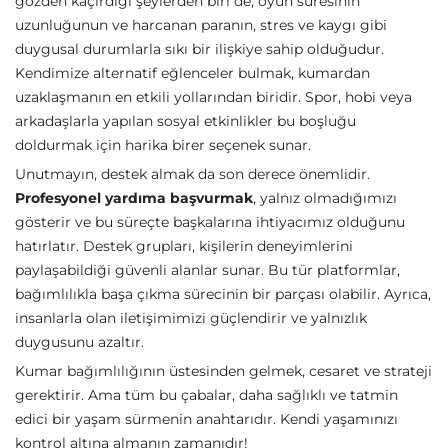
gözden kaçırdığı şeylerden biri de, oyun süresinin
uzunluğunun ve harcanan paranın, stres ve kaygı gibi
duygusal durumlarla sıkı bir ilişkiye sahip olduğudur.
Kendimize alternatif eğlenceler bulmak, kumardan
uzaklaşmanın en etkili yollarından biridir. Spor, hobi veya
arkadaşlarla yapılan sosyal etkinlikler bu boşluğu
doldurmak için harika birer seçenek sunar.
Unutmayın, destek almak da son derece önemlidir.
Profesyonel yardıma başvurmak
, yalnız olmadığımızı
gösterir ve bu süreçte başkalarına ihtiyacımız olduğunu
hatırlatır. Destek grupları, kişilerin deneyimlerini
paylaşabildiği güvenli alanlar sunar. Bu tür platformlar,
bağımlılıkla başa çıkma sürecinin bir parçası olabilir. Ayrıca,
insanlarla olan iletişimimizi güçlendirir ve yalnızlık
duygusunu azaltır.
Kumar bağımlılığının üstesinden gelmek, cesaret ve strateji
gerektirir. Ama tüm bu çabalar, daha sağlıklı ve tatmin
edici bir yaşam sürmenin anahtarıdır. Kendi yaşamınızı
kontrol altına almanın zamanıdır!