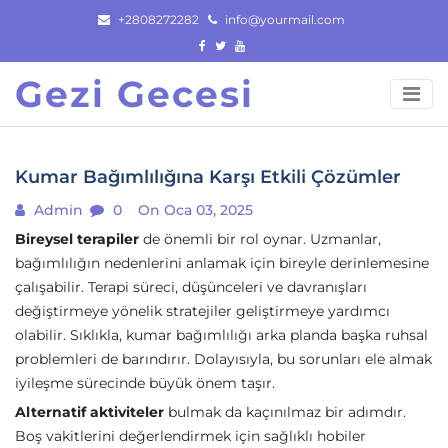
Skip
+2808272282
info@yourmail.com
to
content
Gezi Gecesi
Kumar Bağımlılığına Karşı Etkili Çözümler
Admin
0
On Oca 03, 2025
Bireysel terapiler
de önemli bir rol oynar. Uzmanlar,
bağımlılığın nedenlerini anlamak için bireyle derinlemesine
çalışabilir. Terapi süreci, düşünceleri ve davranışları
değiştirmeye yönelik stratejiler geliştirmeye yardımcı
olabilir. Sıklıkla, kumar bağımlılığı arka planda başka ruhsal
problemleri de barındırır. Dolayısıyla, bu sorunları ele almak
iyileşme sürecinde büyük önem taşır.
Alternatif aktiviteler
bulmak da kaçınılmaz bir adımdır.
Boş vakitlerini değerlendirmek için sağlıklı hobiler