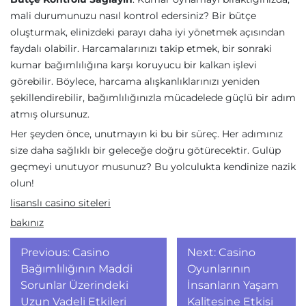
mali durumunuzu nasıl kontrol edersiniz? Bir bütçe
oluşturmak, elinizdeki parayı daha iyi yönetmek açısından
faydalı olabilir. Harcamalarınızı takip etmek, bir sonraki
kumar bağımlılığına karşı koruyucu bir kalkan işlevi
görebilir. Böylece, harcama alışkanlıklarınızı yeniden
şekillendirebilir, bağımlılığınızla mücadelede güçlü bir adım
atmış olursunuz.
Her şeyden önce, unutmayın ki bu bir süreç. Her adımınız
size daha sağlıklı bir geleceğe doğru götürecektir. Gulüp
geçmeyi unutuyor musunuz? Bu yolculukta kendinize nazik
olun!
lisanslı casino siteleri
bakınız
Yazı
Previous:
Casino
Next:
Casino
gezinmesi
Bağımlılığının Maddi
Oyunlarının
Sorunlar Üzerindeki
İnsanların Yaşam
Uzun Vadeli Etkileri
Kalitesine Etkisi