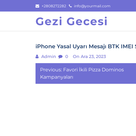
Skip
+2808272282
info@yourmail.com
to
Gezi Gecesi
content
iPhone Yasal Uyarı Mesajı BTK IME
Admin
0
On Ara 23, 2023
Yazı
Previous:
Favori İkili Pizza Dominos
gezinmesi
Kampanyaları