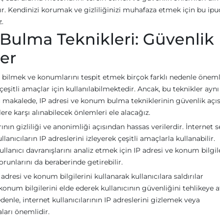
. Kendinizi korumak ve gizliliğinizi muhafaza etmek için bu ipuç
z.
Bulma Teknikleri: Güvenlik
er
ni bilmek ve konumlarını tespit etmek birçok farklı nedenle öneml
çeşitli amaçlar için kullanılabilmektedir. Ancak, bu teknikler aynı
Bu makalede, IP adresi ve konum bulma tekniklerinin güvenlik açı
lere karşı alınabilecek önlemleri ele alacağız.
rının gizliliği ve anonimliği açısından hassas verilerdir. İnternet s
llanıcıların IP adreslerini izleyerek çeşitli amaçlarla kullanabilir.
anıcı davranışlarını analiz etmek için IP adresi ve konum bilgil
runlarını da beraberinde getirebilir.
P adresi ve konum bilgilerini kullanarak kullanıcılara saldırılar
 konum bilgilerini elde ederek kullanıcının güvenliğini tehlikeye a
edenle, internet kullanıcılarının IP adreslerini gizlemek veya
ları önemlidir.