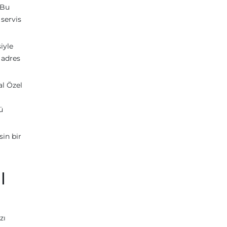
 Bu
 servis
iyle
 adres
al Özel
ü
sin bir
l
zı