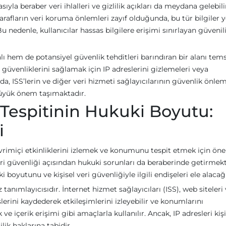
yla beraber veri ihlalleri ve gizlilik açıkları da meydana gelebili
arafların veri koruma önlemleri zayıf olduğunda, bu tür bilgiler y
 Bu nedenle, kullanıcılar hassas bilgilere erişimi sınırlayan güvenil
ı hem de potansiyel güvenlik tehditleri barındıran bir alanı tems
e güvenliklerini sağlamak için IP adreslerini gizlemeleri veya
 ISS’lerin ve diğer veri hizmeti sağlayıcılarının güvenlik önlem
 büyük önem taşımaktadır.
 Tespitinin Hukuki Boyutu:
i
çevrimiçi etkinliklerini izlemek ve konumunu tespit etmek için öne
 veri güvenliği açısından hukuki sorunları da beraberinde getirmekt
boyutunu ve kişisel veri güvenliğiyle ilgili endişeleri ele alacağı
z tanımlayıcısıdır. İnternet hizmet sağlayıcıları (ISS), web siteleri
slerini kaydederek etkileşimlerini izleyebilir ve konumlarını
k ve içerik erişimi gibi amaçlarla kullanılır. Ancak, IP adresleri kişi
lik haklarına tabidir.