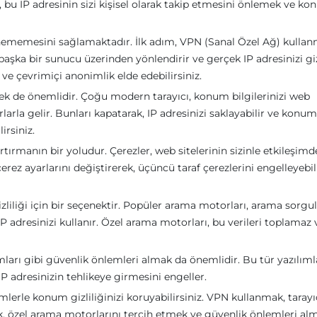
ak, bu IP adresinin sizi kişisel olarak takip etmesini önlemek ve k
lenememesini sağlamaktadır. İlk adım, VPN (Sanal Özel Ağ) kullan
i başka bir sunucu üzerinden yönlendirir ve gerçek IP adresinizi giz
e çevrimiçi anonimlik elde edebilirsiniz.
emek de önemlidir. Çoğu modern tarayıcı, konum bilgilerinizi web
rlarla gelir. Bunları kapatarak, IP adresinizi saklayabilir ve kon
irsiniz.
rtırmanın bir yoludur. Çerezler, web sitelerinin sizinle etkileşimd
erez ayarlarını değiştirerek, üçüncü taraf çerezlerini engelleyebil
iliği için bir seçenektir. Popüler arama motorları, arama sorgul
IP adresinizi kullanır. Özel arama motorları, bu verileri toplamaz
mları gibi güvenlik önlemleri almak da önemlidir. Bu tür yazılıml
IP adresinizin tehlikeye girmesini engeller.
temlerle konum gizliliğinizi koruyabilirsiniz. VPN kullanmak, tarayı
k, özel arama motorlarını tercih etmek ve güvenlik önlemleri al