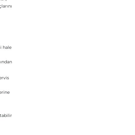
larını
i hale
sından
ervis
erine
tabilir