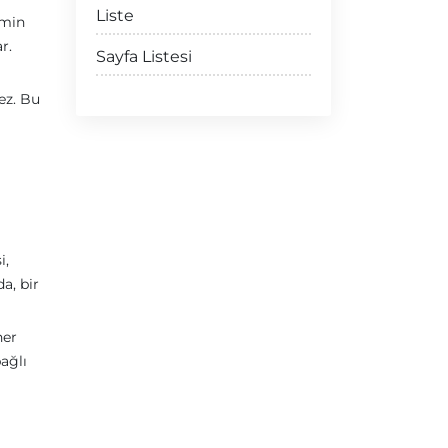
Liste
hmin
r.
Sayfa Listesi
ez. Bu
i,
a, bir
her
bağlı
ı