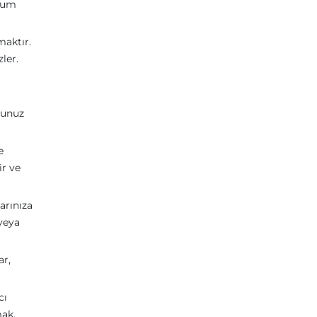
onum
maktır.
ler.
umunuz
e
ir ve
arınıza
 veya
ar,
cı
mak,