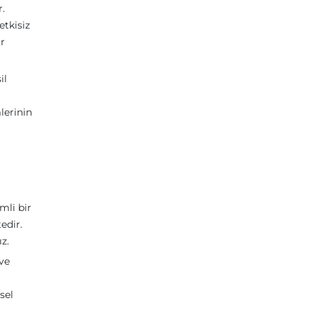
r.
etkisiz
ir
il
lerinin
mli bir
edir.
z.
 ve
sel