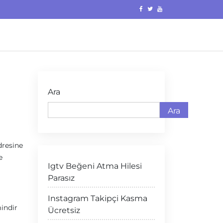
Ara
Ara
dresine
e
Igtv Beğeni Atma Hilesi
Parasız
Instagram Takipçi Kasma
mindir
Ücretsiz