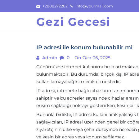
Skip
+2808272282
info@yourmail.com
to
Gezi Gecesi
content
IP adresi ile konum bulunabilir mi
Admin
0
On Oca 06, 2025
Günümüzde internet kullanımı hızla artmaktadır v
bulunmaktadır. Bu durumda, birçok kişi IP adre
kullanılamayacağını merak etmektedir.
IP adresi, internete bağlı cihazların tanımlanma
sahiptir ve bu adresler sayesinde cihazlar arasın
erişim sağladığı noktayı gösterirken, kesin bir
Bununla birlikte, IP adresi kullanılarak yaklaş
sağlayıcıları, IP adresi üzerinden genel bir coğra
ziyaretçinin ülke veya şehir düzeyinde nereden g
ve kesin bir adres veya konum sağlamaz.