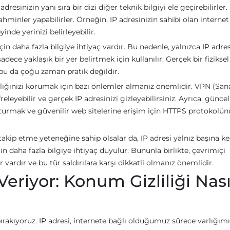
resinizin yanı sıra bir dizi diğer teknik bilgiyi ele geçirebilirler.
hminler yapabilirler. Örneğin, IP adresinizin sahibi olan internet
inde yerinizi belirleyebilir.
 daha fazla bilgiye ihtiyaç vardır. Bu nedenle, yalnızca IP adres
ce yaklaşık bir yer belirtmek için kullanılır. Gerçek bir fiziksel
bu da çoğu zaman pratik değildir.
enliğinizi korumak için bazı önlemler almanız önemlidir. VPN (San
freleyebilir ve gerçek IP adresinizi gizleyebilirsiniz. Ayrıca, güncel
uşturmak ve güvenilir web sitelerine erişim için HTTPS protokolün
akip etme yeteneğine sahip olsalar da, IP adresi yalnız başına ke
aha fazla bilgiye ihtiyaç duyulur. Bununla birlikte, çevrimiçi
 vardır ve bu tür saldırılara karşı dikkatli olmanız önemlidir.
 Veriyor: Konum Gizliliği Nası
ırakıyoruz. IP adresi, internete bağlı olduğumuz sürece varlığımı