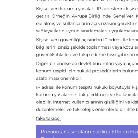
Kişisel veri koruma yasaları, IP adreslerini kişise
getirir. Örneğin, Avrupa Birliği’nde, Genel Ver
ele almış ve kullanıcıların açık rızasını gerekti
sağlayıcıların uygun sınırlamaları uygulamasını v
Kişisel veri güvenliği açısından IP adresi ile konu
bilgilerin izinsiz şekilde toplanması veya kötü 
güvenlik ihlalleri ve takip edilme hissi gibi sorun
Diğer bir endişe de devlet kurumları veya üçüncü
konum tespiti için hukuki prosedürlerin bulunm
azaltılması önemlidir.
IP adresi ile konum tespiti hukuki boyutuyla kişi
koruma yasalarının takip edilmesi ve kullanıcıla
olabilir. İnternet kullanıcılarının gizliliğini ve
düzenlemeler ve teknolojik önlemlerle birlikte bi
fake takipçi
Yazı
Previous:
Casinoların Sağlığa Etkileri Fiz