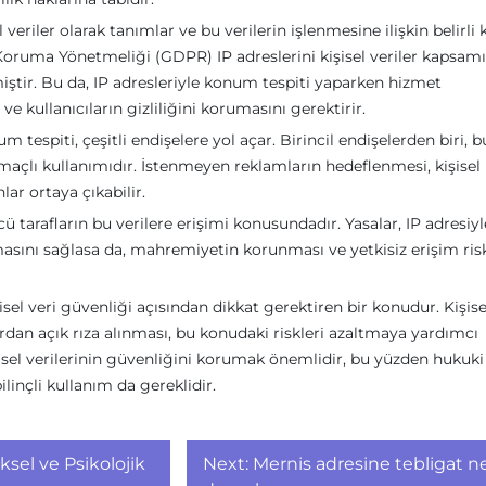
l veriler olarak tanımlar ve bu verilerin işlenmesine ilişkin belirli 
i Koruma Yönetmeliği (GDPR) IP adreslerini kişisel veriler kapsam
rmiştir. Bu da, IP adresleriyle konum tespiti yaparken hizmet
e kullanıcıların gizliliğini korumasını gerektirir.
m tespiti, çeşitli endişelere yol açar. Birincil endişelerden biri, b
amaçlı kullanımıdır. İstenmeyen reklamların hedeflenmesi, kişisel
lar ortaya çıkabilir.
 tarafların bu verilere erişimi konusundadır. Yasalar, IP adresiyl
asını sağlasa da, mahremiyetin korunması ve yetkisiz erişim ris
sel veri güvenliği açısından dikkat gerektiren bir konudur. Kişise
rdan açık rıza alınması, bu konudaki riskleri azaltmaya yardımcı
 kişisel verilerinin güvenliğini korumak önemlidir, bu yüzden hukuki
linçli kullanım da gereklidir.
iksel ve Psikolojik
Next:
Mernis adresine tebligat n