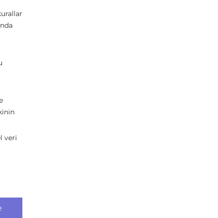
kurallar
ında
u
e
kinin
l veri
e