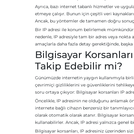
Ayrıca, bazı internet tabanlı hizmetler ve uygul
etmeye çalışır. Bunun için çeşitli veri kaynaklar
Ancak, bu yöntemler de tamamen doğru sonuçlar 
Bir IP adresi ile konum belirlemek mümkündür, an
nedenle, IP adresiyle tam bir adres veya nokta a
amaçlarla daha fazla detay gerektiğinde, başka
Bilgisayar Korsanla
Takip Edebilir mi?
Günümüzde internetin yaygın kullanımıyla birlikt
çevrimiçi gizliliklerini ve güvenliklerini tehli
soru ortaya çıkıyor: Bilgisayar korsanları IP a
Öncelikle, IP adresinin ne olduğunu anlamak öne
internete bağlı cihazın benzersiz bir tanımlayıcıs
olarak otomatik olarak atanır. Bilgisayar korsan
kullanabilirler. Ancak, IP adresi yalnızca genel 
Bilgisayar korsanları, IP adresiniz üzerinden s