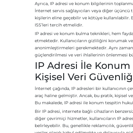
Ayrıca, IP adresi ve konum bilgilerinin toplanması
İnternet servis sağlayıcıları veya diğer üçüncü t
kişilerin eline geçebilir ve kötüye kullanılabilir.
ISS’leri tercih etmelidir.
IP adresi ve konum bulma teknikleri, hem faydal
etmektedir. Kullanıcıların gizliliğini korumak v
anonimleştirmeleri gerekmektedir. Aynı zamanda,
güçlendirilmesi ve veri ihlallerinin önlenmesi
IP Adresi İle Konum
Kişisel Veri Güvenliğ
İnternet çağında, IP adresleri bir kullanıcının 
araç haline gelmiştir. Ancak, bu pratik, kişisel
Bu makalede, IP adresi ile konum tespitin hukuki 
Bir IP adresi, internete bağlı cihazların benzersi
diğer çevrimiçi hizmetler, kullanıcıların IP adre
belirleyebilir. Bu, genellikle reklamcılık, güvenli
veriler olarak kabul edilmekte ve dolayısıyla gizli