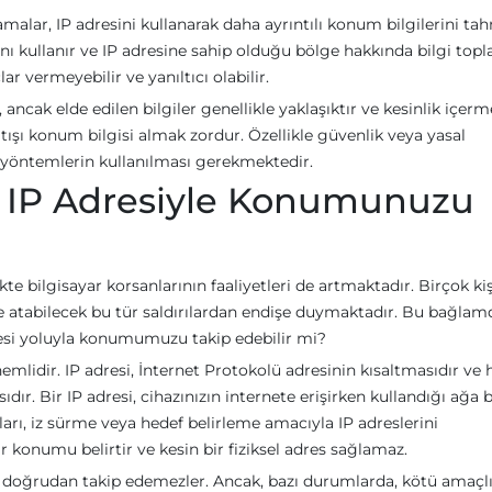
amalar, IP adresini kullanarak daha ayrıntılı konum bilgilerini ta
ını kullanır ve IP adresine sahip olduğu bölge hakkında bilgi topla
vermeyebilir ve yanıltıcı olabilir.
cak elde edilen bilgiler genellikle yaklaşıktır ve kesinlik içerm
tışı konum bilgisi almak zordur. Özellikle güvenlik veya yasal
 yöntemlerin kullanılması gerekmektedir.
rı IP Adresiyle Konumunuzu
e bilgisayar korsanlarının faaliyetleri de artmaktadır. Birçok kiş
keye atabilecek bu tür saldırılardan endişe duymaktadır. Bu bağlamd
dresi yoluyla konumumuzu takip edebilir mi?
mlidir. IP adresi, İnternet Protokolü adresinin kısaltmasıdır ve 
ıdır. Bir IP adresi, cihazınızın internete erişirken kullandığı ağa 
ları, iz sürme veya hedef belirleme amacıyla IP adreslerini
bir konumu belirtir ve kesin bir fiziksel adres sağlamaz.
izi doğrudan takip edemezler. Ancak, bazı durumlarda, kötü amaçl