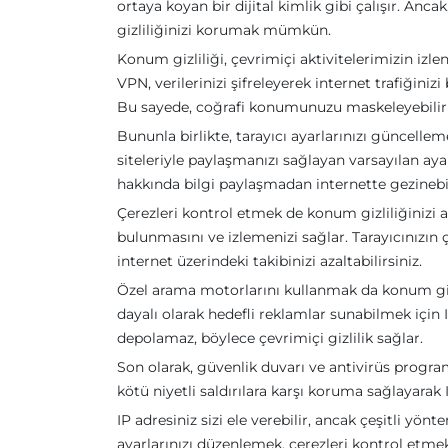
ortaya koyan bir dijital kimlik gibi çalışır. Anc
gizliliğinizi korumak mümkün.
Konum gizliliği, çevrimiçi aktivitelerimizin iz
VPN, verilerinizi şifreleyerek internet trafiğiniz
Bu sayede, coğrafi konumunuzu maskeleyebilir v
Bununla birlikte, tarayıcı ayarlarınızı güncell
siteleriyle paylaşmanızı sağlayan varsayılan aya
hakkında bilgi paylaşmadan internette gezinebil
Çerezleri kontrol etmek de konum gizliliğinizi a
bulunmasını ve izlemenizi sağlar. Tarayıcınızın ç
internet üzerindeki takibinizi azaltabilirsiniz.
Özel arama motorlarını kullanmak da konum gizl
dayalı olarak hedefli reklamlar sunabilmek için 
depolamaz, böylece çevrimiçi gizlilik sağlar.
Son olarak, güvenlik duvarı ve antivirüs progra
kötü niyetli saldırılara karşı koruma sağlayarak 
IP adresiniz sizi ele verebilir, ancak çeşitli yön
ayarlarınızı düzenlemek, çerezleri kontrol etme