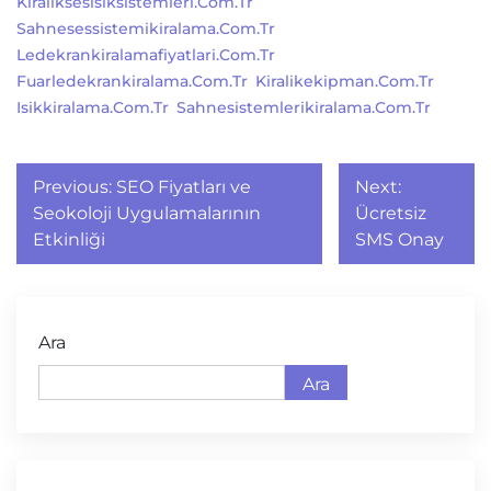
Kiraliksesisiksistemleri.com.tr
Sahnesessistemikiralama.com.tr
Ledekrankiralamafiyatlari.com.tr
Fuarledekrankiralama.com.tr
Kiralikekipman.com.tr
Isikkiralama.com.tr
Sahnesistemlerikiralama.com.tr
Yazı
Previous:
SEO Fiyatları ve
Next:
gezinmesi
Seokoloji Uygulamalarının
Ücretsiz
Etkinliği
SMS Onay
Ara
Ara