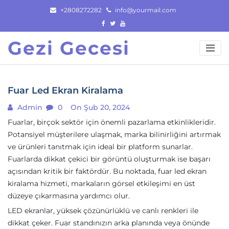
Skip
+2808272282
info@yourmail.com
to
content
Gezi Gecesi
Fuar Led Ekran Kiralama
Admin
0
On Şub 20, 2024
Fuarlar, birçok sektör için önemli pazarlama etkinlikleridir.
Potansiyel müşterilere ulaşmak, marka bilinirliğini artırmak
ve ürünleri tanıtmak için ideal bir platform sunarlar.
Fuarlarda dikkat çekici bir görüntü oluşturmak ise başarı
açısından kritik bir faktördür. Bu noktada, fuar led ekran
kiralama hizmeti, markaların görsel etkileşimi en üst
düzeye çıkarmasına yardımcı olur.
LED ekranlar, yüksek çözünürlüklü ve canlı renkleri ile
dikkat çeker. Fuar standınızın arka planında veya önünde