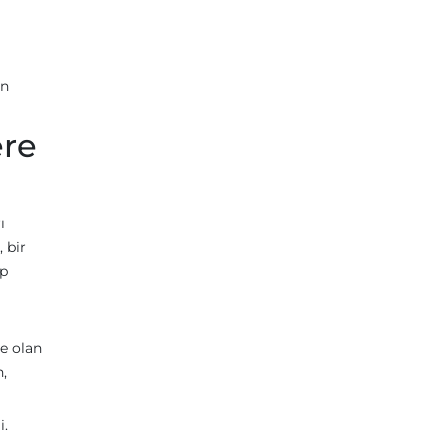
in
ere
ı
 bir
lp
ze olan
n,
i.