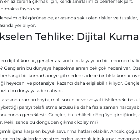
 en az zararla çıkmak için, kendi sınırlarımızı belirlemek şart.
i olmakta fayda var.
deneyim gibi görünse de, arkasında saklı olan riskler ve tuzaklar,
sında yer alıyor.
selen Tehlike: Dijital Kuma
ren dijital kumar, gençler arasında hızla yayılan bir fenomen hali
 ne? Gençlerin bu dünyaya hapsolmalarının pek çok nedeni var. Öze
 herhangi bir kumarhaneye gitmeden sadece bir tıkla kumar o
heyecanı ve potansiyel kazancı daha erişilebilir kılıyor. Gençle
hızla bu dünyaya adım atıyor.
ri arasında zaman kaybı, mali sorunlar ve sosyal ilişkilerdeki bozu
aybettiği parayı telafi etme arzusu ile daha fazla zaman harcayabil
 sonucunda gerçekleşir. Gençler, bu tehlikeli döngüye girdiğinde,
şlar. Peki, sence bu döngüden çıkmak kolay mı?
bağımlılığına karşı en büyük savunma hatları olabilir. Ancak, çoğ
den gelen baskılardan ve streslerden kaçmak için kumar oynamayı