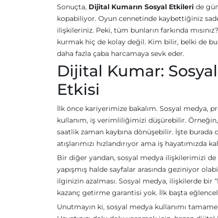
Sonuçta,
Dijital Kumarın Sosyal Etkileri
de gün
kopabiliyor. Oyun cennetinde kaybettiğiniz sadec
ilişkileriniz. Peki, tüm bunların farkında mısını
kurmak hiç de kolay değil. Kim bilir, belki de b
daha fazla çaba harcamaya sevk eder.
Dijital Kumar: Sosyal
Etkisi
İlk önce kariyerimize bakalım. Sosyal medya, p
kullanım, iş verimliliğimizi düşürebilir. Örneğin
saatlik zaman kaybına dönüşebilir. İşte burada 
atışlarımızı hızlandırıyor ama iş hayatımızda kal
Bir diğer yandan, sosyal medya ilişkilerimizi de
yapışmış halde sayfalar arasında geziniyor olabili
ilginizin azalması. Sosyal medya, ilişkilerde bi
kazanç getirme garantisi yok. İlk başta eğlenceli 
Unutmayın ki, sosyal medya kullanımı tamamen bi