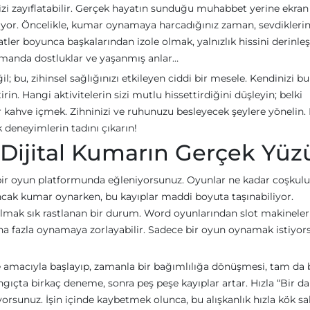
nizi zayıflatabilir. Gerçek hayatın sunduğu muhabbet yerine ekran
iriyor. Öncelikle, kumar oynamaya harcadığınız zaman, sevdiklerin
tler boyunca başkalarından izole olmak, yalnızlık hissini derinleşt
zamanda dostluklar ve yaşanmış anlar…
; bu, zihinsel sağlığınızı etkileyen ciddi bir mesele. Kendinizi bu
rin. Hangi aktivitelerin sizi mutlu hissettirdiğini düşleyin; belki
r kahve içmek. Zihninizi ve ruhunuzu besleyecek şeylere yönelin.
k deneyimlerin tadını çıkarın!
Dijital Kumarın Gerçek Yüz
al bir oyun platformunda eğleniyorsunuz. Oyunlar ne kadar coşkulu
Ancak kumar oynarken, bu kayıplar maddi boyuta taşınabiliyor.
kalmak sık rastlanan bir durum. Word oyunlarından slot makineler
ha fazla oynamaya zorlayabilir. Sadece bir oyun oynamak istiyors
 amacıyla başlayıp, zamanla bir bağımlılığa dönüşmesi, tam da 
angıçta birkaç deneme, sonra peş peşe kayıplar artar. Hızla “Bir d
sunuz. İşin içinde kaybetmek olunca, bu alışkanlık hızla kök sala