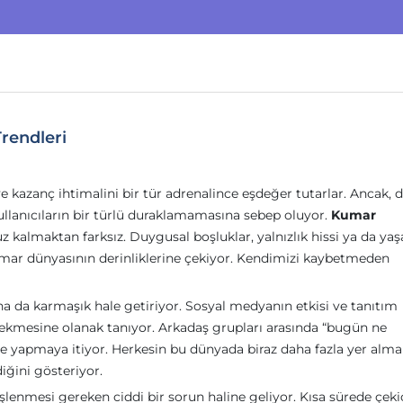
Trendleri
 kazanç ihtimalini bir tür adrenalince eşdeğer tutarlar. Ancak, di
ullanıcıların bir türlü duraklamamasına sebep oluyor.
Kumar
z kalmaktan farksız. Duygusal boşluklar, yalnızlık hissi ya da ya
 kumar dünyasının derinliklerine çekiyor. Kendimizi kaybetmeden
 da karmaşık hale getiriyor. Sosyal medyanın etkisi ve tanıtım
t çekmesine olanak tanıyor. Arkadaş grupları arasında “bugün ne
me yapmaya itiyor. Herkesin bu dünyada biraz daha fazla yer alma
iğini gösteriyor.
işlenmesi gereken ciddi bir sorun haline geliyor. Kısa sürede çeki