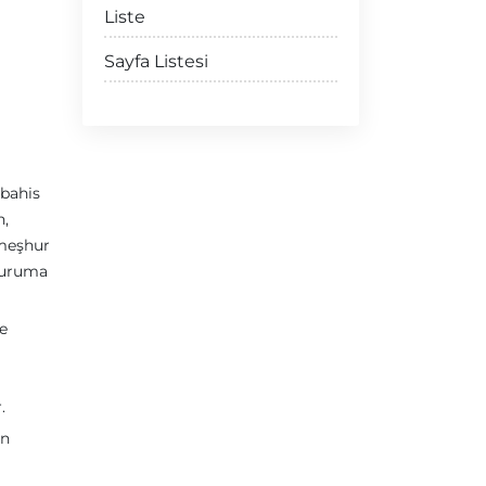
Liste
Sayfa Listesi
 bahis
n,
 meşhur
 duruma
e
.
en