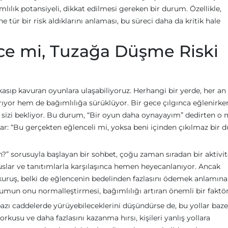
lılık potansiyeli, dikkat edilmesi gereken bir durum. Özellikle,
 tür bir risk aldıklarını anlaması, bu süreci daha da kritik hale
nce mi, Tuzağa Düşme Riski
 kasıp kavuran oyunlara ulaşabiliyoruz. Herhangi bir yerde, her an
ıyor hem de bağımlılığa sürüklüyor. Bir gece çılgınca eğlenirke
a sizi bekliyor. Bu durum, “Bir oyun daha oynayayım” dedirten o
var: “Bu gerçekten eğlenceli mi, yoksa beni içinden çıkılmaz bir
 sorusuyla başlayan bir sohbet, çoğu zaman sıradan bir aktivit
nuslar ve tanıtımlarla karşılaşınca hemen heyecanlanıyor. Ancak
kuruş, belki de eğlencenin bedelinden fazlasını ödemek anlamına
lumun onu normalleştirmesi, bağımlılığı artıran önemli bir faktör
 bazı caddelerde yürüyebileceklerini düşündürse de, bu yollar baz
orkusu ve daha fazlasını kazanma hırsı, kişileri yanlış yollara