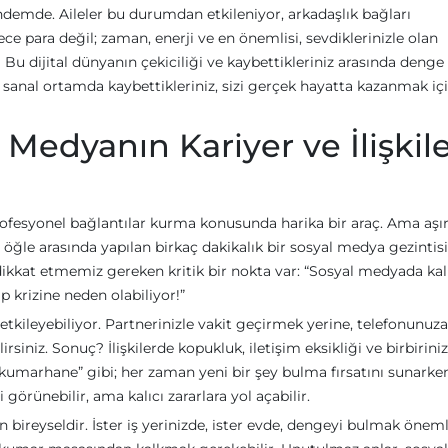
demde. Aileler bu durumdan etkileniyor, arkadaşlık bağları
e para değil; zaman, enerji ve en önemlisi, sevdiklerinizle olan
z? Bu dijital dünyanın çekiciliği ve kaybettikleriniz arasında denge
u sanal ortamda kaybettikleriniz, sizi gerçek hayatta kazanmak iç
 Medyanın Kariyer ve İlişkil
rofesyonel bağlantılar kurma konusunda harika bir araç. Ama aşır
, öğle arasında yapılan birkaç dakikalık bir sosyal medya gezintisi,
dikkat etmemiz gereken kritik bir nokta var: “Sosyal medyada ka
p krizine neden olabiliyor!”
 etkileyebiliyor. Partnerinizle vakit geçirmek yerine, telefonunuza
rsiniz. Sonuç? İlişkilerde kopukluk, iletişim eksikliği ve birbirini
r “kumarhane” gibi; her zaman yeni bir şey bulma fırsatını sunarke
görünebilir, ama kalıcı zararlara yol açabilir.
reyseldir. İster iş yerinizde, ister evde, dengeyi bulmak öneml