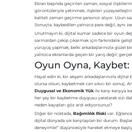
Ekran başında geçirilen zaman, sosyal ilişkileri
görüntüleriyle yetinmek, ilişkileri yüzeyselleşt
kaliteli zaman geçirme şansınızı alıyor. Uzun saa
Sonuçta, kaybedilen yalnızca para değil, aynı 
Unutmayın ki, dijital kumar sadece bir oyun değil
sarmaldan çekip çıkarmak için farkındalık gelişti
yürüyüş yapmak, belki arkadaşlarınızla güzel bi
yalnızca ekranlarda geçen bir yarış değil; gerçe
Oyun Oyna, Kaybet: 
Hayal edin ki, bir akşam arkadaşlarınızla dijit
olursa olsun, kaybetmek can sıkıcı bir sonuç. 
Duygusal ve Ekonomik Yük
ile karşı karşıya 
her şey bir kaybetme duygusu yaratarak sizi da
neden kayıpları göz ardı ediyorsunuz?
Diğer bir noktada,
Bağımlılık Riski
var. Eğlence
dijital dünyada sık karşılaşılan bir durum. Başl
deneyimle!” düşüncesiyle hareket etmeye başlıyor