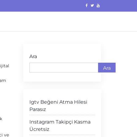
Ara
jital
Ara
şam
Igtv Beğeni Atma Hilesi
Parasız
k
Instagram Takipçi Kasma
Ücretsiz
ci ve