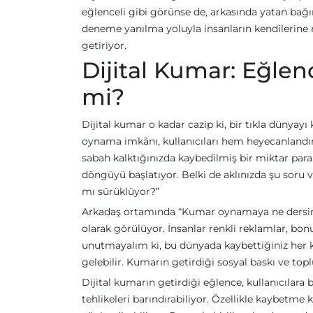
eğlenceli gibi görünse de, arkasında yatan bağım
deneme yanılma yoluyla insanların kendilerine ne
getiriyor.
Dijital Kumar: Eğle
mi?
Dijital kumar o kadar cazip ki, bir tıkla dünyayı
oynama imkânı, kullanıcıları hem heyecanlandır
sabah kalktığınızda kaybedilmiş bir miktar par
döngüyü başlatıyor. Belki de aklınızda şu soru 
mı sürüklüyor?”
Arkadaş ortamında “Kumar oynamaya ne dersin?”
olarak görülüyor. İnsanlar renkli reklamlar, bo
unutmayalım ki, bu dünyada kaybettiğiniz her 
gelebilir. Kumarın getirdiği sosyal baskı ve top
Dijital kumarın getirdiği eğlence, kullanıcılara
tehlikeleri barındırabiliyor. Özellikle kaybetme k