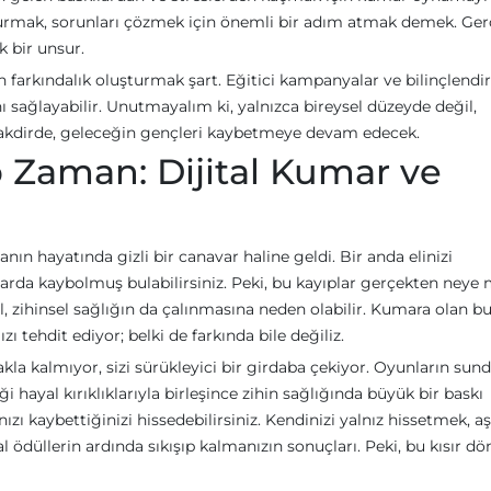
 kurmak, sorunları çözmek için önemli bir adım atmak demek. Ge
k bir unsur.
in farkındalık oluşturmak şart. Eğitici kampanyalar ve bilinçlend
ı sağlayabilir. Unutmayalım ki, yalnızca bireysel düzeyde değil,
 takdirde, geleceğin gençleri kaybetmeye devam edecek.
 Zaman: Dijital Kumar ve
n hayatında gizli bir canavar haline geldi. Bir anda elinizi
larda kaybolmuş bulabilirsiniz. Peki, bu kayıplar gerçekten neye 
l, zihinsel sağlığın da çalınmasına neden olabilir. Kumara olan b
 tehdit ediyor; belki de farkında bile değiliz.
akla kalmıyor, sizi sürükleyici bir girdaba çekiyor. Oyunların su
 hayal kırıklıklarıyla birleşince zihin sağlığında büyük bir baskı
nızı kaybettiğinizi hissedebilirsiniz. Kendinizi yalnız hissetmek, aş
l ödüllerin ardında sıkışıp kalmanızın sonuçları. Peki, bu kısır d