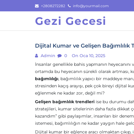
Skip
+2808272282
info@yourmail.com
to
Gezi Gecesi
content
Dijital Kumar ve Gelişen Bağımlılık 
Admin
0
On Oca 10, 2025
İnsanlar genellikle bahis yapmanın heyecanını ve
ortamda bu heyecanın sürekli olarak artması, k
bağımlılığı
, bağımlılık yapıcı bir maddeye maru
stresinden kaçış arayışı, pek çok bireyi dijital
eğlenmek ne kadar zor, değil mi?
Gelişen bağımlılık trendleri
ise bu durumu daha
stratejileri, kumar sitelerinin daha fazla dikka
kazandım” gibi paylaşımlar, insanları bir dene
istemesi, bağımlılığın ne kadar yaygın hale geld
Dijital kumar bir eğlence aracı olmaktan çıkıp, 