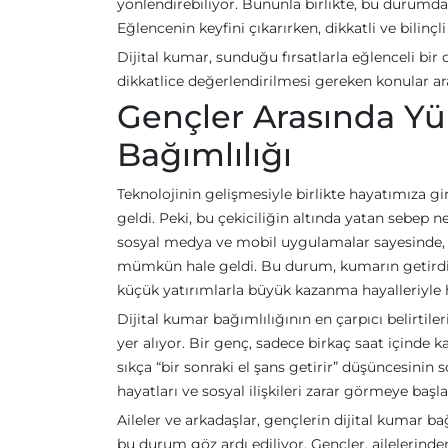
yönlendirebiliyor. Bununla birlikte, bu durumdan
Eğlencenin keyfini çıkarırken, dikkatli ve bilinçl
Dijital kumar, sunduğu fırsatlarla eğlenceli bir 
dikkatlice değerlendirilmesi gereken konular ara
Gençler Arasında Yük
Bağımlılığı
Teknolojinin gelişmesiyle birlikte hayatımıza gi
geldi. Peki, bu çekiciliğin altında yatan sebep
sosyal medya ve mobil uygulamalar sayesinde,
mümkün hale geldi. Bu durum, kumarın getirdiği 
küçük yatırımlarla büyük kazanma hayalleriyle 
Dijital kumar bağımlılığının en çarpıcı belirtile
yer alıyor. Bir genç, sadece birkaç saat içinde k
sıkça “bir sonraki el şans getirir” düşüncesinin
hayatları ve sosyal ilişkileri zarar görmeye ba
Aileler ve arkadaşlar, gençlerin dijital kumar 
bu durum göz ardı ediliyor. Gençler, ailelerin