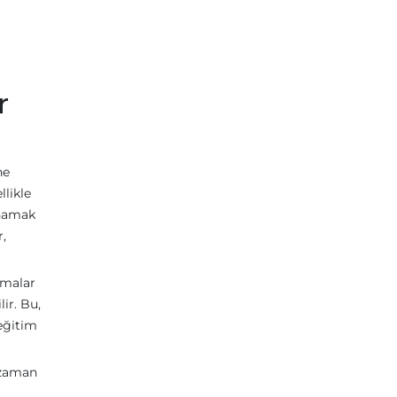
r
ne
llikle
ynamak
r,
lmalar
ir. Bu,
 eğitim
u zaman