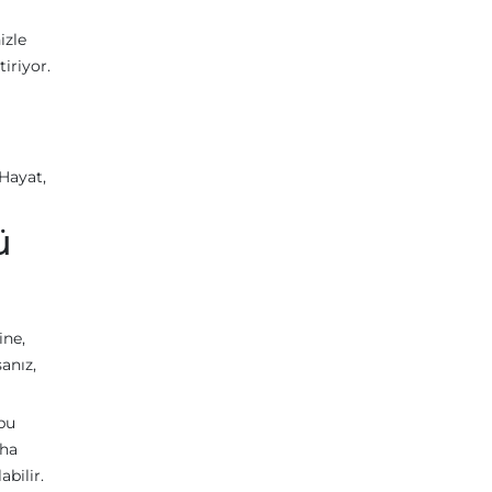
izle
iriyor.
 Hayat,
ü
ine,
anız,
bu
aha
bilir.