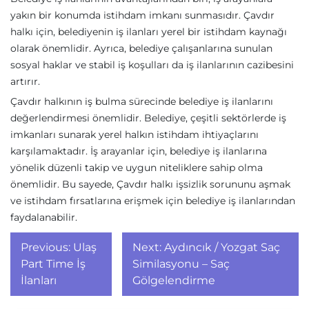
yakın bir konumda istihdam imkanı sunmasıdır. Çavdır
halkı için, belediyenin iş ilanları yerel bir istihdam kaynağı
olarak önemlidir. Ayrıca, belediye çalışanlarına sunulan
sosyal haklar ve stabil iş koşulları da iş ilanlarının cazibesini
artırır.
Çavdır halkının iş bulma sürecinde belediye iş ilanlarını
değerlendirmesi önemlidir. Belediye, çeşitli sektörlerde iş
imkanları sunarak yerel halkın istihdam ihtiyaçlarını
karşılamaktadır. İş arayanlar için, belediye iş ilanlarına
yönelik düzenli takip ve uygun niteliklere sahip olma
önemlidir. Bu sayede, Çavdır halkı işsizlik sorununu aşmak
ve istihdam fırsatlarına erişmek için belediye iş ilanlarından
faydalanabilir.
Yazı
Previous:
Ulaş
Next:
Aydıncık / Yozgat Saç
gezinmesi
Part Time İş
Similasyonu – Saç
İlanları
Gölgelendirme