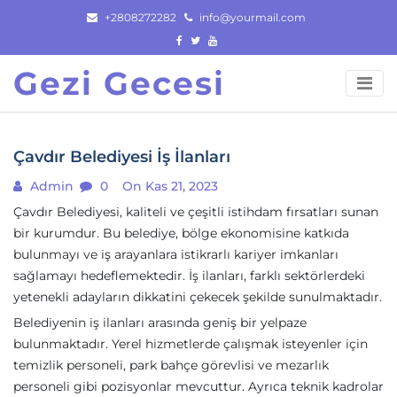
Skip
+2808272282
info@yourmail.com
to
content
Gezi Gecesi
Çavdır Belediyesi İş İlanları
Admin
0
On Kas 21, 2023
Çavdır Belediyesi, kaliteli ve çeşitli istihdam fırsatları sunan
bir kurumdur. Bu belediye, bölge ekonomisine katkıda
bulunmayı ve iş arayanlara istikrarlı kariyer imkanları
sağlamayı hedeflemektedir. İş ilanları, farklı sektörlerdeki
yetenekli adayların dikkatini çekecek şekilde sunulmaktadır.
Belediyenin iş ilanları arasında geniş bir yelpaze
bulunmaktadır. Yerel hizmetlerde çalışmak isteyenler için
temizlik personeli, park bahçe görevlisi ve mezarlık
personeli gibi pozisyonlar mevcuttur. Ayrıca teknik kadrolar