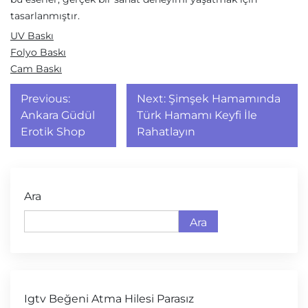
tasarlanmıştır.
UV Baskı
Folyo Baskı
Cam Baskı
Yazı
Previous:
Next:
Şimşek Hamamında
gezinmesi
Ankara Güdül
Türk Hamamı Keyfi İle
Erotik Shop
Rahatlayın
Ara
Ara
Igtv Beğeni Atma Hilesi Parasız