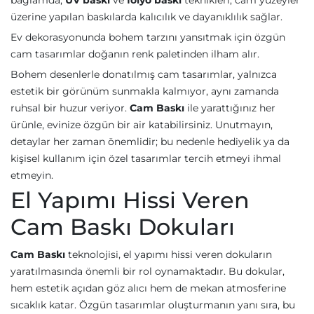
bağlamda,
UV baskı
ve
folyo baskı
teknikleri, cam yüzeyler
üzerine yapılan baskılarda kalıcılık ve dayanıklılık sağlar.
Ev dekorasyonunda bohem tarzını yansıtmak için özgün
cam tasarımlar doğanın renk paletinden ilham alır.
Bohem desenlerle donatılmış cam tasarımlar, yalnızca
estetik bir görünüm sunmakla kalmıyor, aynı zamanda
ruhsal bir huzur veriyor.
Cam Baskı
ile yarattığınız her
ürünle, evinize özgün bir air katabilirsiniz. Unutmayın,
detaylar her zaman önemlidir; bu nedenle hediyelik ya da
kişisel kullanım için özel tasarımlar tercih etmeyi ihmal
etmeyin.
El Yapımı Hissi Veren
Cam Baskı Dokuları
Cam Baskı
teknolojisi, el yapımı hissi veren dokuların
yaratılmasında önemli bir rol oynamaktadır. Bu dokular,
hem estetik açıdan göz alıcı hem de mekan atmosferine
sıcaklık katar. Özgün tasarımlar oluşturmanın yanı sıra, bu