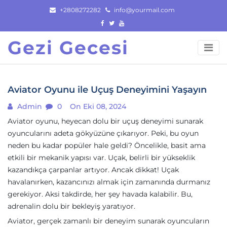
Skip
+2808272282
info@yourmail.com
to
content
Gezi Gecesi
Aviator Oyunu ile Uçuş Deneyimini Yaşayın
Admin
0
On Eki 08, 2024
Aviator oyunu, heyecan dolu bir uçuş deneyimi sunarak
oyuncularını adeta gökyüzüne çıkarıyor. Peki, bu oyun
neden bu kadar popüler hale geldi? Öncelikle, basit ama
etkili bir mekanik yapısı var. Uçak, belirli bir yükseklik
kazandıkça çarpanlar artıyor. Ancak dikkat! Uçak
havalanırken, kazancınızı almak için zamanında durmanız
gerekiyor. Aksi takdirde, her şey havada kalabilir. Bu,
adrenalin dolu bir bekleyiş yaratıyor.
Aviator, gerçek zamanlı bir deneyim sunarak oyuncuların