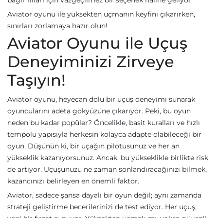
bağımlıları için vazgeçilmez bir seçenek haline geliyor.
Aviator oyunu ile yüksekten uçmanın keyfini çıkarırken,
sınırları zorlamaya hazır olun!
Aviator Oyunu ile Uçuş
Deneyiminizi Zirveye
Taşıyın!
Aviator oyunu, heyecan dolu bir uçuş deneyimi sunarak
oyuncularını adeta gökyüzüne çıkarıyor. Peki, bu oyun
neden bu kadar popüler? Öncelikle, basit kuralları ve hızlı
tempolu yapısıyla herkesin kolayca adapte olabileceği bir
oyun. Düşünün ki, bir uçağın pilotusunuz ve her an
yükseklik kazanıyorsunuz. Ancak, bu yükseklikle birlikte risk
de artıyor. Uçuşunuzu ne zaman sonlandıracağınızı bilmek,
kazancınızı belirleyen en önemli faktör.
Aviator, sadece şansa dayalı bir oyun değil; aynı zamanda
strateji geliştirme becerilerinizi de test ediyor. Her uçuş,