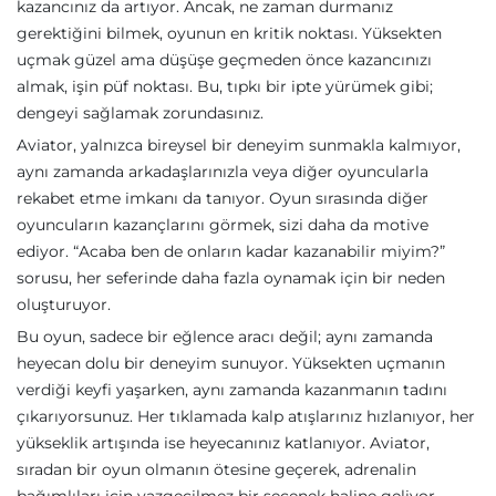
kazancınız da artıyor. Ancak, ne zaman durmanız
gerektiğini bilmek, oyunun en kritik noktası. Yüksekten
uçmak güzel ama düşüşe geçmeden önce kazancınızı
almak, işin püf noktası. Bu, tıpkı bir ipte yürümek gibi;
dengeyi sağlamak zorundasınız.
Aviator, yalnızca bireysel bir deneyim sunmakla kalmıyor,
aynı zamanda arkadaşlarınızla veya diğer oyuncularla
rekabet etme imkanı da tanıyor. Oyun sırasında diğer
oyuncuların kazançlarını görmek, sizi daha da motive
ediyor. “Acaba ben de onların kadar kazanabilir miyim?”
sorusu, her seferinde daha fazla oynamak için bir neden
oluşturuyor.
Bu oyun, sadece bir eğlence aracı değil; aynı zamanda
heyecan dolu bir deneyim sunuyor. Yüksekten uçmanın
verdiği keyfi yaşarken, aynı zamanda kazanmanın tadını
çıkarıyorsunuz. Her tıklamada kalp atışlarınız hızlanıyor, her
yükseklik artışında ise heyecanınız katlanıyor. Aviator,
sıradan bir oyun olmanın ötesine geçerek, adrenalin