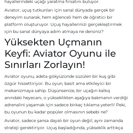
hayallerindeki uçağı yaratma fırsatını buluyor.
Aviator, uçuş tutkunları için sanal dünyada gerçek bir
deneyim sunarak, hem eğlenceli hem de öğretici bir
platform oluşturuyor. Uçuş hayallerinizi gerçekleştirmek
için bu sanal dünyaya adım atmaya ne dersiniz?
Yüksekten Uçmanın
Keyfi: Aviator Oyunu ile
Sınırları Zorlayın!
Aviator oyunu, adeta gökyüzünde süzülen bir kuş gibi
özgür hissettiriyor. Bu oyun, basit ama etkileyici bir
mekanizmaya sahip. Düşünsenize, bir uçağın kalkış
anındaki heyecanı, o yükseklikten aşağıya bakmanın verdiği
adrenalini yaşamak için sadece birkaç tıklama yeterli! Peki,
bu oyunun bu kadar popüler olmasının sebebi ne?
Aviator, sadece şansa dayalı bir oyun değil; aynı zamanda
strateji gerektiriyor. Uçuş başladığında, yükseklik arttıkça