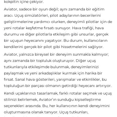
kokpitin içine çekiyor.
Aviator, sadece bir oyun değil; aynı zamanda bir eğitim
aracı. Uçuş simülatörleri, pilot adaylarının becerilerini
geliştirmelerine yardımcı olurken, deneyimli pilotlar için de
yeni rotalar keşfetme fırsatı sunuyor. Hava trafiği, hava
durumu ve diğer pilotlarla etkileşim gibi unsurlar, gerçek
bir uçuşun heyecanını yaşatıyor. Bu durum, kullanıcıların
kendilerini gerçek bir pilot gibi hissetmelerini sağlıyor.
Aviator, yalnızca bireysel bir deneyim sunmakla kalmıyor;
aynı zamanda bir topluluk oluşturuyor. Diğer uçuş
tutkunlarıyla etkileşimde bulunmak, deneyimlerinizi
paylaşmak ve yeni arkadaşlıklar kurmak için harika bir
fırsat. Sanal hava gösterileri, yarışmalar ve etkinlikler, bu
topluluğun bir parçası olmanın getirdiği heyecanı artırıyor.
Kendi uçaklarınızı tasarlamak, farklı rotalar seçmek ve uçuş
stilinizi belirlemek, Aviator’ın sunduğu kişiselleştirme
seçenekleri arasında. Bu, her kullanıcının kendi deneyimini
oluşturmasına olanak tanıyor. Uçuş tutkunları,