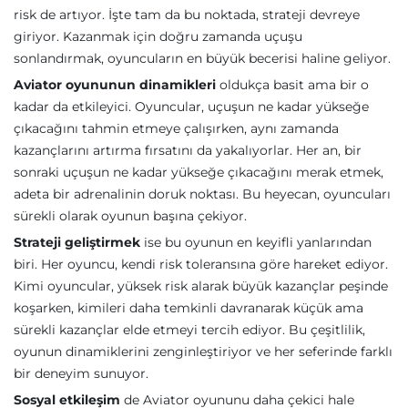
risk de artıyor. İşte tam da bu noktada, strateji devreye
giriyor. Kazanmak için doğru zamanda uçuşu
sonlandırmak, oyuncuların en büyük becerisi haline geliyor.
Aviator oyununun dinamikleri
oldukça basit ama bir o
kadar da etkileyici. Oyuncular, uçuşun ne kadar yükseğe
çıkacağını tahmin etmeye çalışırken, aynı zamanda
kazançlarını artırma fırsatını da yakalıyorlar. Her an, bir
sonraki uçuşun ne kadar yükseğe çıkacağını merak etmek,
adeta bir adrenalinin doruk noktası. Bu heyecan, oyuncuları
sürekli olarak oyunun başına çekiyor.
Strateji geliştirmek
ise bu oyunun en keyifli yanlarından
biri. Her oyuncu, kendi risk toleransına göre hareket ediyor.
Kimi oyuncular, yüksek risk alarak büyük kazançlar peşinde
koşarken, kimileri daha temkinli davranarak küçük ama
sürekli kazançlar elde etmeyi tercih ediyor. Bu çeşitlilik,
oyunun dinamiklerini zenginleştiriyor ve her seferinde farklı
bir deneyim sunuyor.
Sosyal etkileşim
de Aviator oyununu daha çekici hale