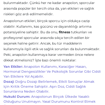
bulunmaktadır. Çünkü her ne kadar anapolon, sporcular
arasında popüler bir tercih olsa da, yan etkileri ve sağlık
riskleri göz ardı edilmemelidir.
Anapolonun etkileri, birçok sporcu için oldukça cazip
olabilir. Kullanımı, kas gücünü ve dayanıklılığı artırma
potansiyeline sahiptir. Bu da onu,
fitness
tutkunları ve
profesyonel sporcular arasında sıkça tercih edilen bir
seçenek haline getirir. Ancak, bu tür maddelerin
kullanımıyla ilgili etik ve sağlık sorunları da bulunmaktadır.
Peki, anapolon kullanmaya karar vermeden önce nelere
dikkat etmelisiniz? İşte bazı önemli noktalar:
Yan Etkiler:
Anapolon Kullanımı, Karaciğer Hasarı,
Hormonal Dengesizlikler Ve Psikolojik Sorunlar Gibi Ciddi
Yan Etkilere Yol Açabilir.
Dozaj:
Doğru Dozajı Belirlemek, Etkili Sonuçlar Almak
Için Kritik Öneme Sahiptir. Aşırı Doz, Ciddi Sağlık
Sorunlarına Neden Olabilir.
Hukuki Durum:
Anapolonun Birçok Ülkede Yasaklı
Olduğunu Unutmayın. Yasal Durumunu Kontrol Etmek