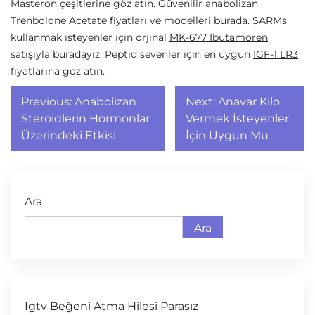
Masteron
çeşitlerine göz atın. Güvenilir anabolizan
Trenbolone Acetate
fiyatları ve modelleri burada. SARMs
kullanmak isteyenler için orjinal
MK-677 Ibutamoren
satışıyla buradayız. Peptid sevenler için en uygun
IGF-1 LR3
fiyatlarına göz atın.
Yazı
Previous:
Anabolizan
Next:
Anavar Kilo
gezinmesi
Steroidlerin Hormonlar
Vermek İsteyenler
Üzerindeki Etkisi
İçin Uygun Mu
Ara
Ara
Igtv Beğeni Atma Hilesi Parasız