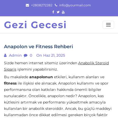
Skip
+2808272282
info@yourmail.com
to
content
Gezi Gecesi
Anapolon ve Fitness Rehberi
Admin
0
On Haz 21, 2025
Sizde hemen internet sitemiz üzerinden
Anabolik Steroid
Sipariş
işlemini yapabilirsiniz.
Bu makalede
anapolonun
etkileri, kullanım alanları ve
fitness
ile ilişkisi ele alınacak. Anapolon kullanımı ve spor
performansına olan katkıları hakkında önemli bilgiler
sunulacaktır. Öncelikle, anapolon nedir? Anapolon, kas
kütlesini artırmak ve performansı yükseltmek amacıyla
kullanılan bir anabolik steroiddir. Ancak, bu güçlü maddeyi
kullanmadan önce dikkat edilmesi gereken birçok faktör